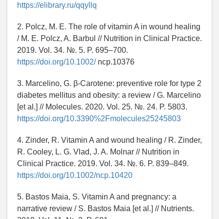
https://elibrary.ru/qqyllq
2. Polcz, M. E. The role of vitamin A in wound healing
/ M. E. Polcz, A. Barbul // Nutrition in Clinical Practice.
2019. Vol. 34. №. 5. P. 695–700.
https://doi.org/10.1002/
ncp.10376
3. Marcelino, G. β-Carotene: preventive role for type 2
diabetes mellitus and obesity: a review / G. Marcelino
[et al.] // Molecules. 2020. Vol. 25. №. 24. P. 5803.
https://doi.org/10.3390%2Fmolecules25245803
4. Zinder, R. Vitamin A and wound healing / R. Zinder,
R. Cooley, L. G. Vlad, J. A. Molnar // Nutrition in
Clinical Practice. 2019. Vol. 34. №. 6. P. 839–849.
https://doi.org/10.1002/ncp.10420
5. Bastos Maia, S. Vitamin A and pregnancy: a
narrative review / S. Bastos Maia [et al.] // Nutrients.