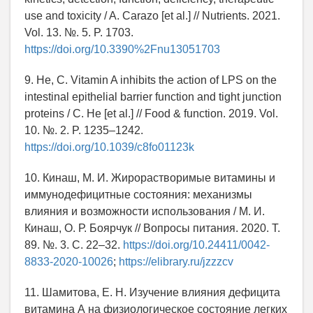
use and toxicity / A. Carazo [et al.] // Nutrients. 2021.
Vol. 13. №. 5. P. 1703.
https://doi.org/10.3390%2Fnu13051703
9. He, C. Vitamin A inhibits the action of LPS on the
intestinal epithelial barrier function and tight junction
proteins / C. He [et al.] // Food & function. 2019. Vol.
10. №. 2. P. 1235–1242.
https://doi.org/10.1039/c8fo01123k
10. Кинаш, М. И. Жирорастворимые витамины и
иммунодефицитные состояния: механизмы
влияния и возможности использования / М. И.
Кинаш, О. Р. Боярчук // Вопросы питания. 2020. Т.
89. №. 3. С. 22–32.
https://doi.org/10.24411/0042-
8833-2020-10026
;
https://elibrary.ru/jzzzcv
11. Шамитова, Е. Н. Изучение влияния дефицита
витамина А на физиологическое состояние легких