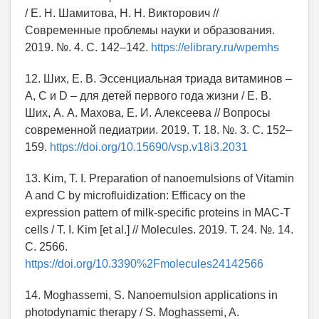
/ Е. Н. Шамитова, Н. Н. Викторович //
Современные проблемы науки и образования.
2019. №. 4. С. 142–142.
https://elibrary.ru/wpemhs
12. Ших, Е. В. Эссенциальная триада витаминов –
А, С и D – для детей первого года жизни / Е. В.
Ших, А. А. Махова, Е. И. Алексеева // Вопросы
современной педиатрии. 2019. Т. 18. №. 3. С. 152–
159.
https://doi.org/10.15690/vsp.v18i3.2031
13. Kim, T. I. Preparation of nanoemulsions of Vitamin
A and C by microfluidization: Efficacy on the
expression pattern of milk-specific proteins in MAC-T
cells / T. I. Kim [et al.] // Molecules. 2019. Т. 24. №. 14.
С. 2566.
https://doi.org/10.3390%2Fmolecules24142566
14. Moghassemi, S. Nanoemulsion applications in
photodynamic therapy / S. Moghassemi, A.