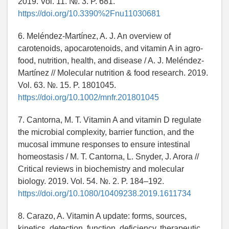
2019. Vol. 11. №. 3. P. 681.
https://doi.org/10.3390%2Fnu11030681
6. Meléndez-Martínez, A. J. An overview of
carotenoids, apocarotenoids, and vitamin A in agro-
food, nutrition, health, and disease / A. J. Meléndez-
Martínez // Molecular nutrition & food research. 2019.
Vol. 63. №. 15. P. 1801045.
https://doi.org/10.1002/mnfr.201801045
7. Cantorna, M. T. Vitamin A and vitamin D regulate
the microbial complexity, barrier function, and the
mucosal immune responses to ensure intestinal
homeostasis / M. T. Cantorna, L. Snyder, J. Arora //
Critical reviews in biochemistry and molecular
biology. 2019. Vol. 54. №. 2. P. 184–192.
https://doi.org/10.1080/10409238.2019.1611734
8. Carazo, A. Vitamin A update: forms, sources,
kinetics, detection, function, deficiency, therapeutic